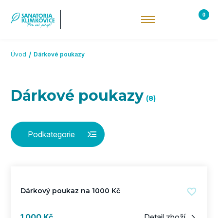
Přeskočit na hlavní obsah
0
Úvod
Dárkové poukazy
Dárkové poukazy
Podkategorie
Dárkový poukaz na 1000 Kč
s DPH
1 000 Kč
Detail zboží